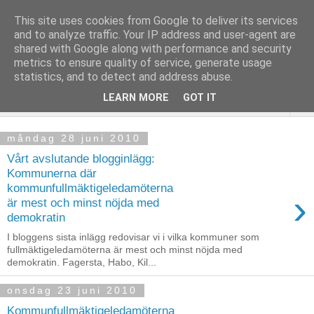
This site uses cookies from Google to deliver its services
and to analyze traffic. Your IP address and user-agent are
shared with Google along with performance and security
metrics to ensure quality of service, generate usage
statistics, and to detect and address abuse.
LEARN MORE
GOT IT
▼
måndag 28 juni 2010
Vårt avslutande blogginlägg:
Kommunerna där
kommunfullmäktigeledamöterna
›
är mest och minst nöjda med
demokratin
I bloggens sista inlägg redovisar vi i vilka kommuner som
fullmäktigeledamöterna är mest och minst nöjda med
demokratin. Fagersta, Habo, Kil...
onsdag 23 juni 2010
Kommunfullmäktigeledamöterna